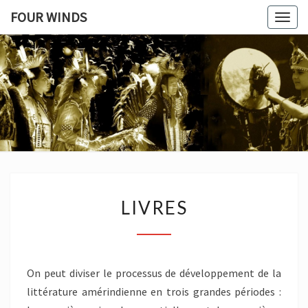
FOUR WINDS
Togg
navig
FOUR
Un
Pont
Entre
WINDS
Deux
Mondes
LIVRES
LIVRES
On peut diviser le processus de développement de la
littérature amérindienne en trois grandes périodes :