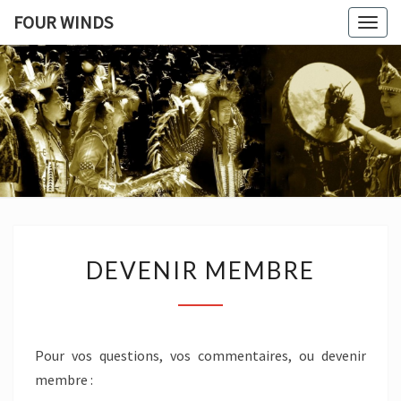
FOUR WINDS
Togg
navig
FOUR
Un
Pont
Entre
WINDS
Deux
Mondes
DEVENIR
DEVENIR MEMBRE
MEMBRE
Pour vos questions, vos commentaires, ou devenir
membre :